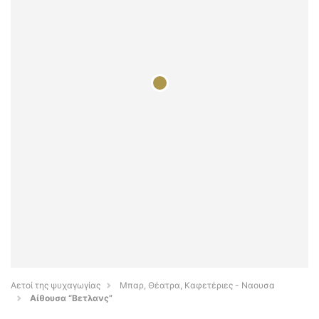
Αετοί της ψυχαγωγίας
Μπαρ, Θέατρα, Καφετέριες - Ναουσα
Αίθουσα “Βετλανς”