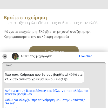
Βρείτε επιχείρηση
Η κατάταξη περιλαμβάνει τους καλύτερους στον κλάδο
Ψάχνετε επιχείρηση; Ελέγξτε τη μηχανή αναζήτησης.
Χρησιμοποιήστε την καλύτερη υπηρεσία
Αναζήτηση
ΑΕΤΟΊ της ψυχαγωγίας
Live chat
19:00
Γεια σας. Χαίρομαι που θα σας βοηθήσω! 🙂 Κάντε
κλικ στο αντίστοιχο θέμα συνομιλίας! 🙂
Διοργανωτής της
Κατάταξη
Επικοινωνία
Ανήκω στους διακριθέντες και θέλω να παραλάβω το
κατάταξης
Διακριθέντες
Επικοινωνία
πακέτο βραβείων
BEAUTIFUL COMPANY
Λίστα όλων
Μονοπρόσωπη ΙΚΕ
των
Θέλω να ελέγξω την επιχείρηση μου στην κατάταξη
ΤΗΛ. ΕΠΙΚΟΙΝΩΝΙΑΣ:
διακριθέντων
"Αετοί"
2104128019
Μεθοδολογία