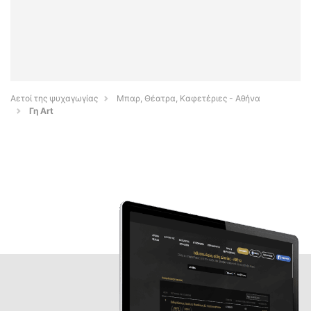
Αετοί της ψυχαγωγίας
Μπαρ, Θέατρα, Καφετέριες - Αθήνα
Γη Art