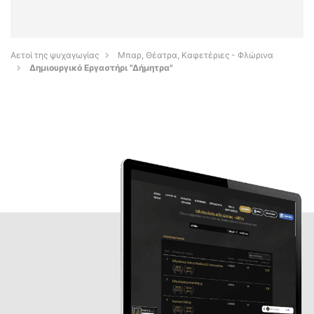
Αετοί της ψυχαγωγίας
Μπαρ, Θέατρα, Καφετέριες - Φλώρινα
Δημιουργικό Εργαστήρι "Δήμητρα"