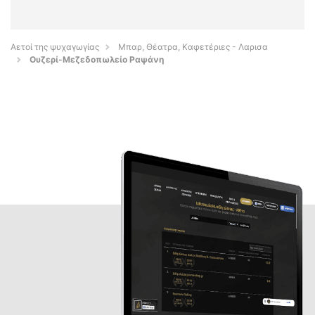
Αετοί της ψυχαγωγίας
Μπαρ, Θέατρα, Καφετέριες - Λαρισα
Ουζερί-Μεζεδοπωλείο Ραψάνη