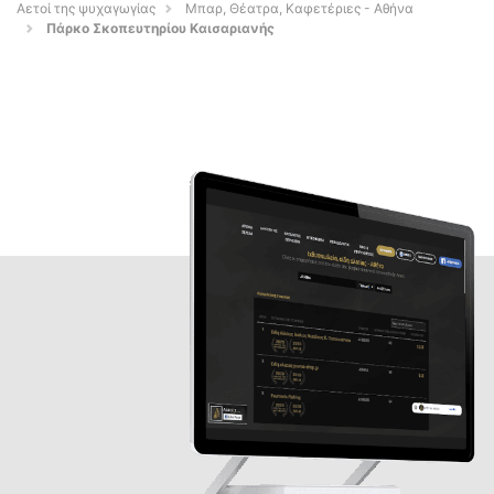
Αετοί της ψυχαγωγίας
Μπαρ, Θέατρα, Καφετέριες - Αθήνα
Πάρκο Σκοπευτηρίου Καισαριανής