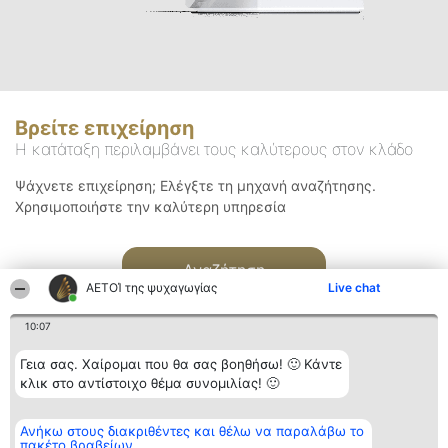
Βρείτε επιχείρηση
Η κατάταξη περιλαμβάνει τους καλύτερους στον κλάδο
Ψάχνετε επιχείρηση; Ελέγξτε τη μηχανή αναζήτησης.
Χρησιμοποιήστε την καλύτερη υπηρεσία
Αναζήτηση
ΑΕΤΟΊ της ψυχαγωγίας
Live chat
10:07
Γεια σας. Χαίρομαι που θα σας βοηθήσω! 🙂 Κάντε
κλικ στο αντίστοιχο θέμα συνομιλίας! 🙂
Διοργανωτής της
Κατάταξη
Επικοινωνία
Ανήκω στους διακριθέντες και θέλω να παραλάβω το
κατάταξης
Διακριθέντες
Επικοινωνία
πακέτο βραβείων
BEAUTIFUL COMPANY
Λίστα όλων