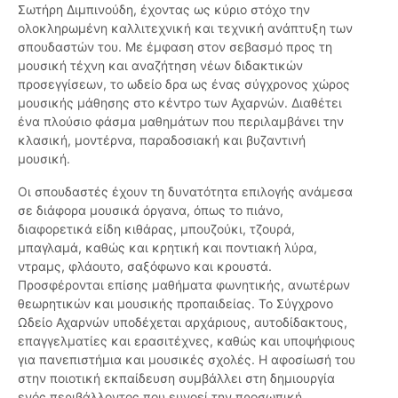
Σωτήρη Διμπινούδη, έχοντας ως κύριο στόχο την
ολοκληρωμένη καλλιτεχνική και τεχνική ανάπτυξη των
σπουδαστών του. Με έμφαση στον σεβασμό προς τη
μουσική τέχνη και αναζήτηση νέων διδακτικών
προσεγγίσεων, το ωδείο δρα ως ένας σύγχρονος χώρος
μουσικής μάθησης στο κέντρο των Αχαρνών. Διαθέτει
ένα πλούσιο φάσμα μαθημάτων που περιλαμβάνει την
κλασική, μοντέρνα, παραδοσιακή και βυζαντινή
μουσική.
Οι σπουδαστές έχουν τη δυνατότητα επιλογής ανάμεσα
σε διάφορα μουσικά όργανα, όπως το πιάνο,
διαφορετικά είδη κιθάρας, μπουζούκι, τζουρά,
μπαγλαμά, καθώς και κρητική και ποντιακή λύρα,
ντραμς, φλάουτο, σαξόφωνο και κρουστά.
Προσφέρονται επίσης μαθήματα φωνητικής, ανωτέρων
θεωρητικών και μουσικής προπαιδείας. Το Σύγχρονο
Ωδείο Αχαρνών υποδέχεται αρχάριους, αυτοδίδακτους,
επαγγελματίες και ερασιτέχνες, καθώς και υποψήφιους
για πανεπιστήμια και μουσικές σχολές. Η αφοσίωσή του
στην ποιοτική εκπαίδευση συμβάλλει στη δημιουργία
ενός περιβάλλοντος που ευνοεί την προσωπική