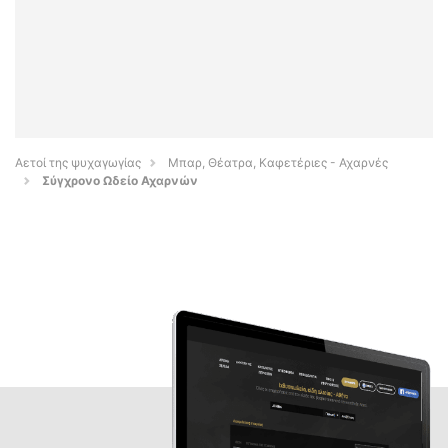
Αετοί της ψυχαγωγίας
Μπαρ, Θέατρα, Καφετέριες - Αχαρνές
Σύγχρονο Ωδείο Αχαρνών