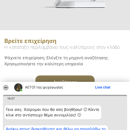
Βρείτε επιχείρηση
Η κατάταξη περιλαμβάνει τους καλύτερους στον κλάδο
Ψάχνετε επιχείρηση; Ελέγξτε τη μηχανή αναζήτησης.
Χρησιμοποιήστε την καλύτερη υπηρεσία
Αναζήτηση
ΑΕΤΟΊ της ψυχαγωγίας
Live chat
16:07
Γεια σας. Χαίρομαι που θα σας βοηθήσω! 🙂 Κάντε
κλικ στο αντίστοιχο θέμα συνομιλίας! 🙂
Διοργανωτής της
Κατάταξη
Επικοινωνία
Ανήκω στους διακριθέντες και θέλω να παραλάβω το
κατάταξης
Διακριθέντες
Επικοινωνία