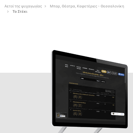
Αετοί της ψυχαγωγίας
Μπαρ, Θέατρα, Καφετέριες - Θεσσαλονίκη
Το Στέκι