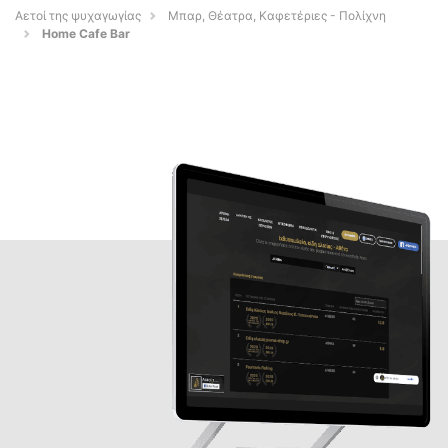
Αετοί της ψυχαγωγίας
Μπαρ, Θέατρα, Καφετέριες - Πολίχνη
Home Cafe Bar