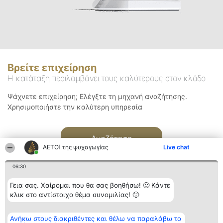
Βρείτε επιχείρηση
Η κατάταξη περιλαμβάνει τους καλύτερους στον κλάδο
Ψάχνετε επιχείρηση; Ελέγξτε τη μηχανή αναζήτησης.
Χρησιμοποιήστε την καλύτερη υπηρεσία
Αναζήτηση
ΑΕΤΟΊ της ψυχαγωγίας
Live chat
06:30
Γεια σας. Χαίρομαι που θα σας βοηθήσω! 🙂 Κάντε
κλικ στο αντίστοιχο θέμα συνομιλίας! 🙂
Διοργανωτής της
Κατάταξη
Επικοινωνία
Ανήκω στους διακριθέντες και θέλω να παραλάβω το
κατάταξης
Διακριθέντες
Επικοινωνία