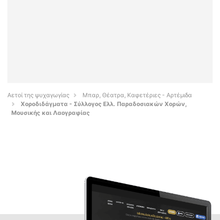
Αετοί της ψυχαγωγίας
Μπαρ, Θέατρα, Καφετέριες - Αρτέμιδα
Χοροδιδάγματα - Σύλλογος Ελλ. Παραδοσιακών Χορών,
Μουσικής και Λαογραφίας