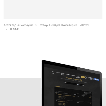
Αετοί της ψυχαγωγίας
Μπαρ, Θέατρα, Καφετέριες - Αθήνα
V BAR