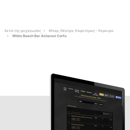
Αετοί της ψυχαγωγίας
Μπαρ, Θέατρα, Καφετέριες - Κερκυρα
White Beach Bar Acharavi Corfu