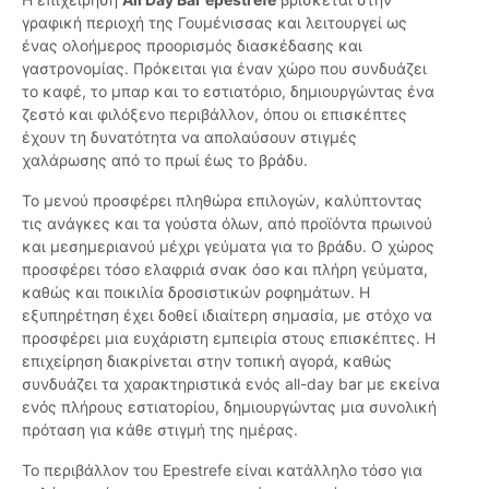
γραφική περιοχή της Γουμένισσας και λειτουργεί ως
ένας ολοήμερος προορισμός διασκέδασης και
γαστρονομίας. Πρόκειται για έναν χώρο που συνδυάζει
το καφέ, το μπαρ και το εστιατόριο, δημιουργώντας ένα
ζεστό και φιλόξενο περιβάλλον, όπου οι επισκέπτες
έχουν τη δυνατότητα να απολαύσουν στιγμές
χαλάρωσης από το πρωί έως το βράδυ.
Το μενού προσφέρει πληθώρα επιλογών, καλύπτοντας
τις ανάγκες και τα γούστα όλων, από προϊόντα πρωινού
και μεσημεριανού μέχρι γεύματα για το βράδυ. Ο χώρος
προσφέρει τόσο ελαφριά σνακ όσο και πλήρη γεύματα,
καθώς και ποικιλία δροσιστικών ροφημάτων. Η
εξυπηρέτηση έχει δοθεί ιδιαίτερη σημασία, με στόχο να
προσφέρει μια ευχάριστη εμπειρία στους επισκέπτες. Η
επιχείρηση διακρίνεται στην τοπική αγορά, καθώς
συνδυάζει τα χαρακτηριστικά ενός all-day bar με εκείνα
ενός πλήρους εστιατορίου, δημιουργώντας μια συνολική
πρόταση για κάθε στιγμή της ημέρας.
Το περιβάλλον του Epestrefe είναι κατάλληλο τόσο για