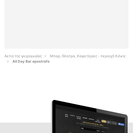
Αετοί της ψυχαγωγίας
Μπαρ, Θέατρα, Καφετέριες - περιοχή Κιλκίς
All Day Bar epestrefe