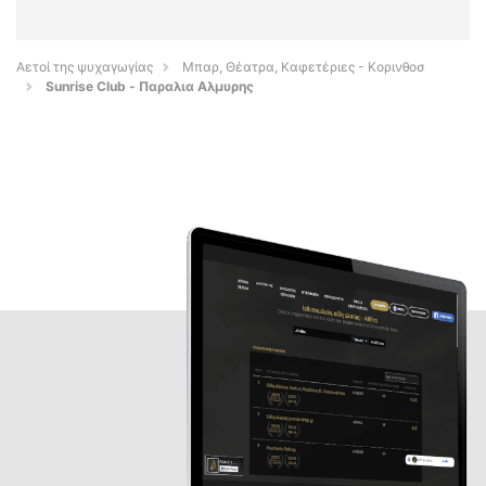
Αετοί της ψυχαγωγίας
Μπαρ, Θέατρα, Καφετέριες - Κορινθοσ
Sunrise Club - Παραλια Αλμυρης