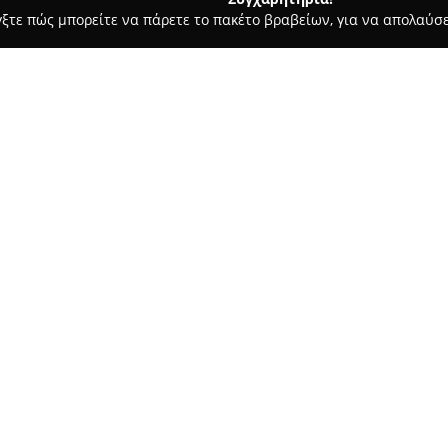
γξτε πώς μπορείτε να πάρετε το πακέτο βραβείων, για να απολαύσε
ες - Πατρα
Replay
Σχετικά με την εταιρεία:
CLUB 66 Live
, τοποθετημένο σ
συγκαταλέγεται στους γνωστό
κατάστημα ειδικεύεται στη ζω
διασκέδασης σε όσους αναζητο
Δείτε περισσότερα >>
χαρακτήρα. Οι τακτικές ζωνταν
σαββατοκύριακου, προσφέρουν 
τους θαμώνες.
Το Club 66 αποτελεί σημείο συ
μουσική ψυχαγωγία στην Πάτρα
Πίνδου εξασφαλίζει εύκολη πρ