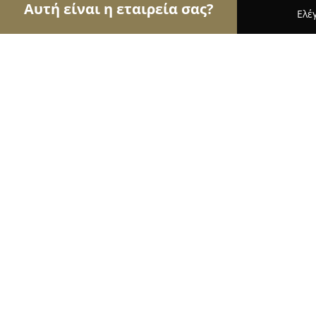
Αυτή είναι η εταιρεία σας?
Ελέ
Αετοί της ψυχαγωγίας
Μπαρ, Θέατρα, Καφετέρι
Replay
9.4
(25)
Πατρα, ΔΟΡΥΛΑΙΟΥ & ΕΦΕΣΟΥ
Εμφάνιση αριθμού τηλεφώνου