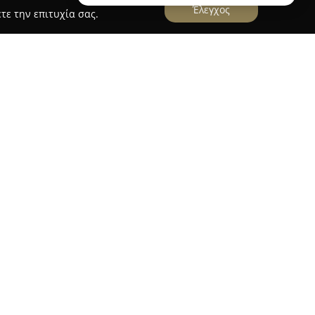
Έλεγχος
τε την επιτυχία σας.
την οδό Αγίου Ανδρέου στην καρδιά της Πάτρας,
τερους χώρους ψυχαγωγίας της πόλης. Το
ντανή μουσική, παρέχοντας δυναμικές εμπειρίες
ύν νυχτερινή έξοδο με έντονο μουσικό
ές εμφανίσεις, ιδιαίτερα τις ημέρες του
στο κοινό ενέργεια και ρυθμούς που κερδίζουν
γκέντρωσης για όσους εκτιμούν την ποιοτική
. Η τοποθεσία του απέναντι από την πλατεία
όσβαση και το κατατάσσει μεταξύ των πιο