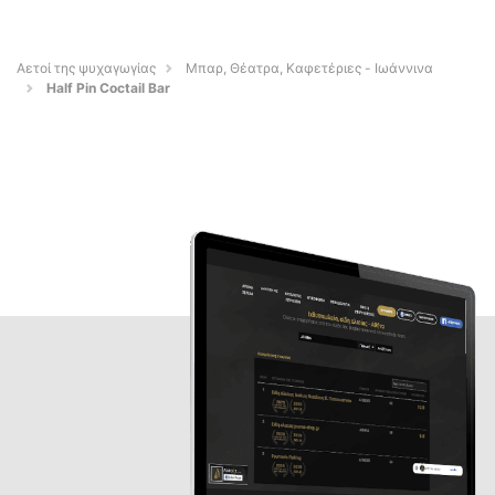
Αετοί της ψυχαγωγίας
Μπαρ, Θέατρα, Καφετέριες - Ιωάννινα
Half Pin Coctail Bar