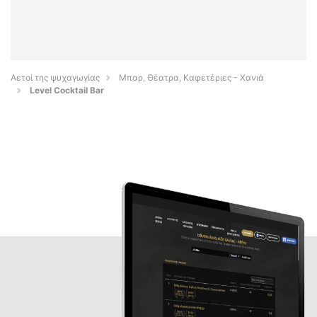
Αετοί της ψυχαγωγίας
Μπαρ, Θέατρα, Καφετέριες - Χανιά
Level Cocktail Bar