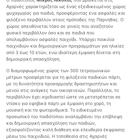
Αχαρνές χαρακτηρίζεται ως ένας εξειδικευμένος χώρος
ψυχαγωγίας για παιδιά, προσφέροντας ένα ασφαλές και
φιλόξενο περιβάλλον στους πρόποδες της Πάρνηθας. Ο
χώρος απευθύνεται τόσο σε γονείς που αναζητούν
φυσικό περιβάλλον όσο και σε παιδιά που
απολαμβάνουν ασφαλές παιχνίδι. Υπάρχει ποικιλία
παιχνιδιών και δημιουργικών προγραμμάτων για ηλικίες
από 3 έως 10 ετών, ενώ ιδιαίτερη έμφαση δίνεται στη
δημιουργική απασχόληση.
Ο διαμορφωμένος χώρος των 300 τετραγωνικών
μέτρων προσφέρεται για τη φιλοξενία παιδικών πάρτι,
με τη δυνατότητα προσαρμογής δραστηριοτήτων και
μενού στις ανάγκες των οικογενειών. Παράλληλα, το
περιβάλλον έχει σχεδιαστεί ώστε να μετατρέπεται σε
ντίσκο για εφηβικά πάρτι με έμφαση στο χορό, τη
μουσική και τα φωτορυθμικά. Το ειδικευμένο
προσωπικό του παιδότοπου αναλαμβάνει την επίβλεψη
και δημιουργική απασχόληση των παιδιών,
εξασφαλίζοντας καλή διάθεση και ελευθερία έκφρασης
μέσω του παιχνιδιού. Η τοποθεσία στις Αχαρνές