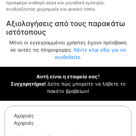
προσφέρει καθαρό αέρα και μοναδική εμπειρία,
συνδυάζοντας ψυχαγωγία και φυσικό τοπίο.
Αξιολογήσεις από τους παρακάτω
ιστότοπους
Μόνο οι εγγεγραμμένοι χρήστες έχουν πρόσβαση
σε αυτές τις πληροφορίες.
Κάντε κλικ εδώ για να
συνδεθείτε.
Αυτή είναι η εταιρεία σας
?
Συγχαρητήρια!
Δείτε πώς μπορείτε να λάβετε το
πακέτο βραβείων!
Αχαρνές
Αχαρνές