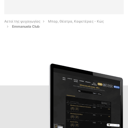
Αετοί της ψυχαγωγίας
Μπαρ, Θέατρα, Καφετέριες - Κώς
Emmanuela Club