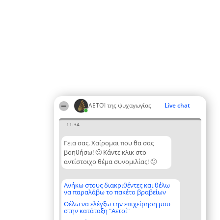
ΑΕΤΟΊ της ψυχαγωγίας
Live chat
11:34
Γεια σας. Χαίρομαι που θα σας
βοηθήσω! 🙂 Κάντε κλικ στο
αντίστοιχο θέμα συνομιλίας! 🙂
Ανήκω στους διακριθέντες και θέλω
να παραλάβω το πακέτο βραβείων
Θέλω να ελέγξω την επιχείρηση μου
στην κατάταξη "Αετοί"