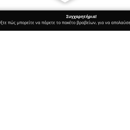
Συγχαρητήρια!
γξτε πώς μπορείτε να πάρετε το πακέτο βραβείων, για να απολαύσε
ες - Θηβα
Θερινός Κινηματογράφος ΣΟΝΙΑ
Σχετικά με την εταιρεία:
Ο
Θερινός Κινηματογράφος 
συναντήσεως για την ψυχαγωγί
λειτουργεί με επιτυχία, προσφ
κινηματογράφου κάτω από τον
Δείτε περισσότερα >>
Ως ο μοναδικός θερινός κινημ
πλούσιο ρεπερτόριο με σύγχρο
έργα και ταινίες για παιδιά, κ
λειτουργία του υπό την εποπτ