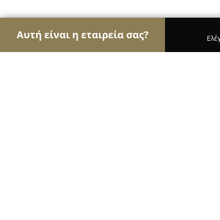
Αυτή είναι η εταιρεία σας?
Ελέ
Αετοί της ψυχαγωγίας
Μπαρ, Θέατρα, Καφετέρι
Θερινός Κινηματογράφος ΣΟΝΙΑ
9
(55)
Θηβα, Επαμεινωνδα 1