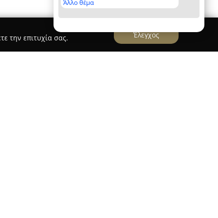
Άλλο θέμα
Έλεγχος
τε την επιτυχία σας.
ΣΟΝΙΑ
έχει καθιερωθεί ως ένα βασικό σημείο
α και τον πολιτισμό στη Θήβα. Από το 1985
έροντας στο κοινό μια ξεχωριστή εμπειρία
 καλοκαιρινό έναστρο ουρανό.
ατογράφος της περιοχής, ο ΣΟΝΙΑ προσφέρει ένα
νες ταινίες διεθνούς κινηματογράφου, κλασικά
αλύπτοντας πολλές διαφορετικές προτιμήσεις. Η
εία της Δημοτικής Κοινωφελούς Επιχείρησης του