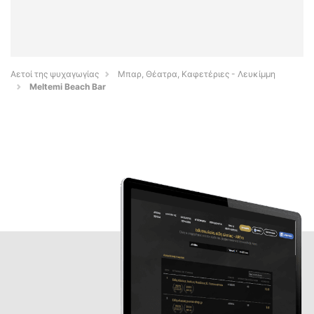
Αετοί της ψυχαγωγίας
Μπαρ, Θέατρα, Καφετέριες - Λευκίμμη
Meltemi Beach Bar