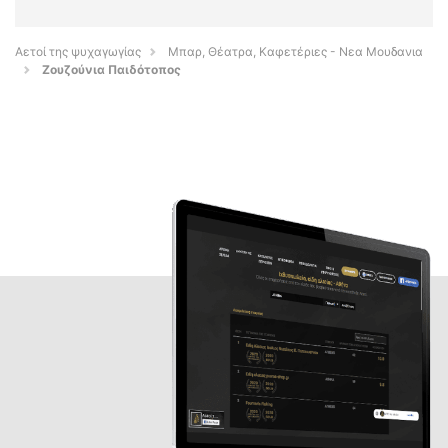
Αετοί της ψυχαγωγίας
Μπαρ, Θέατρα, Καφετέριες - Νεα Μουδανια
Ζουζούνια Παιδότοπος