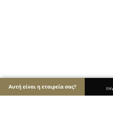
Αυτή είναι η εταιρεία σας?
Ελέ
Αετοί της ψυχαγωγίας
Μπαρ, Θέατρα, Καφετέρι