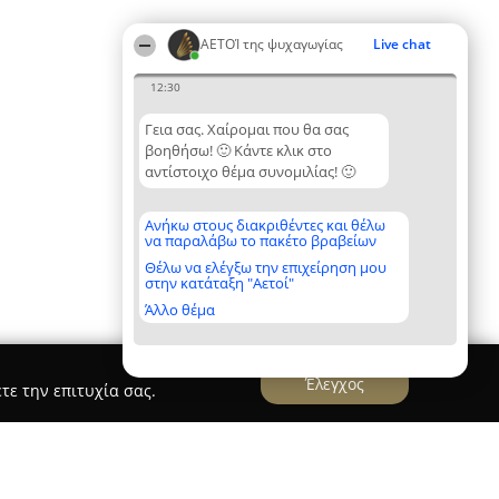
ΑΕΤΟΊ της ψυχαγωγίας
Live chat
12:30
Γεια σας. Χαίρομαι που θα σας
βοηθήσω! 🙂 Κάντε κλικ στο
αντίστοιχο θέμα συνομιλίας! 🙂
Ανήκω στους διακριθέντες και θέλω
να παραλάβω το πακέτο βραβείων
Θέλω να ελέγξω την επιχείρηση μου
στην κατάταξη "Αετοί"
Άλλο θέμα
Έλεγχος
τε την επιτυχία σας.