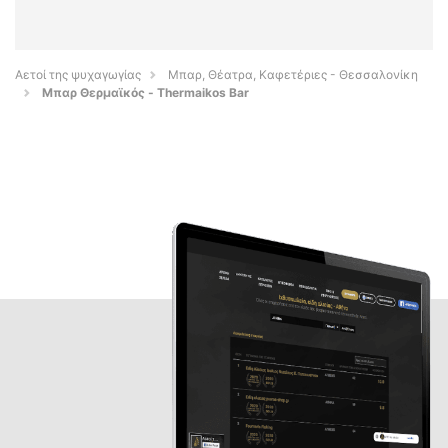
Αετοί της ψυχαγωγίας
Μπαρ, Θέατρα, Καφετέριες - Θεσσαλονίκη
Μπαρ Θερμαϊκός - Thermaikos Bar