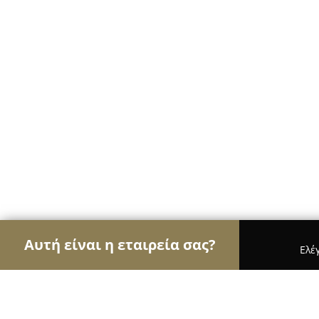
Αυτή είναι η εταιρεία σας?
Ελέ
Αετοί της ψυχαγωγίας
Μπαρ, Θέατρα, Καφετέρι