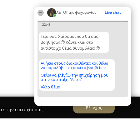
ΑΕΤΟΊ της ψυχαγωγίας
Live chat
22:48
Γεια σας. Χαίρομαι που θα σας
βοηθήσω! 🙂 Κάντε κλικ στο
αντίστοιχο θέμα συνομιλίας! 🙂
Ανήκω στους διακριθέντες και θέλω
να παραλάβω το πακέτο βραβείων
Θέλω να ελέγξω την επιχείρηση μου
στην κατάταξη "Αετοί"
Άλλο θέμα
Έλεγχος
τε την επιτυχία σας.