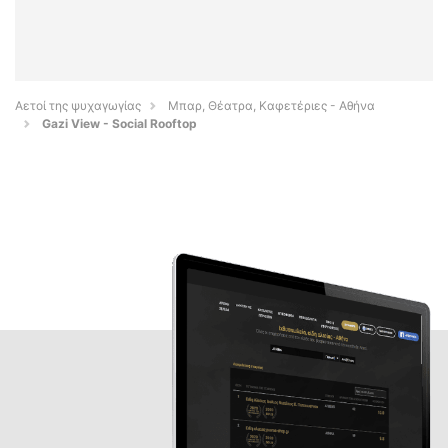
Αετοί της ψυχαγωγίας
Μπαρ, Θέατρα, Καφετέριες - Αθήνα
Gazi View - Social Rooftop