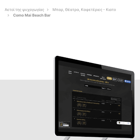
Αετοί της ψυχαγωγίας
Μπαρ, Θέατρα, Καφετέριες - Κιατο
Como Mai Beach Bar