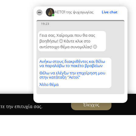
ΑΕΤΟΊ της ψυχαγωγίας
Live chat
19:23
Γεια σας. Χαίρομαι που θα σας
βοηθήσω! 🙂 Κάντε κλικ στο
αντίστοιχο θέμα συνομιλίας! 🙂
Ανήκω στους διακριθέντες και θέλω
να παραλάβω το πακέτο βραβείων
Θέλω να ελέγξω την επιχείρηση μου
στην κατάταξη "Αετοί"
Άλλο θέμα
Έλεγχος
τε την επιτυχία σας.