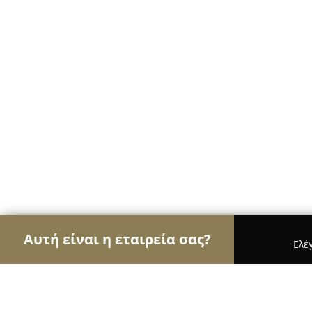
Αυτή είναι η εταιρεία σας?
Ελέ
Αετοί της ψυχαγωγίας
Μπαρ, Θέατρα, Καφετέρι