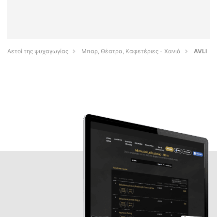
Αετοί της ψυχαγωγίας
Μπαρ, Θέατρα, Καφετέριες - Χανιά
AVLI