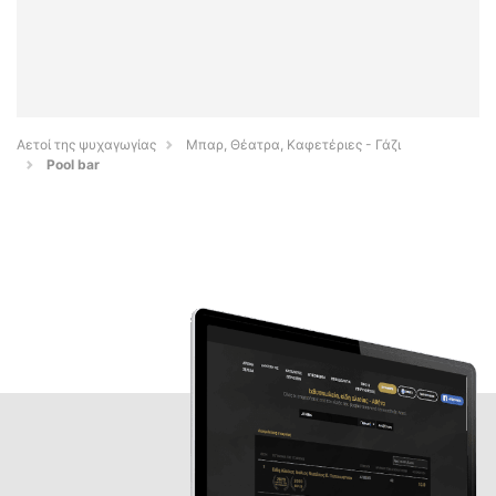
Αετοί της ψυχαγωγίας
Μπαρ, Θέατρα, Καφετέριες - Γάζι
Pool bar