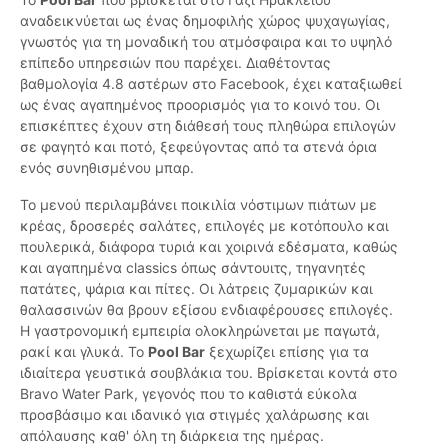
αναδεικνύεται ως ένας δημοφιλής χώρος ψυχαγωγίας,
γνωστός για τη μοναδική του ατμόσφαιρα και το υψηλό
επίπεδο υπηρεσιών που παρέχει. Διαθέτοντας
βαθμολογία 4.8 αστέρων στο Facebook, έχει καταξιωθεί
ως ένας αγαπημένος προορισμός για το κοινό του. Οι
επισκέπτες έχουν στη διάθεσή τους πληθώρα επιλογών
σε φαγητό και ποτό, ξεφεύγοντας από τα στενά όρια
ενός συνηθισμένου μπαρ.
Το μενού περιλαμβάνει ποικιλία νόστιμων πιάτων με
κρέας, δροσερές σαλάτες, επιλογές με κοτόπουλο και
πουλερικά, διάφορα τυριά και χοιρινά εδέσματα, καθώς
και αγαπημένα classics όπως σάντουιτς, τηγανητές
πατάτες, ψάρια και πίτες. Οι λάτρεις ζυμαρικών και
θαλασσινών θα βρουν εξίσου ενδιαφέρουσες επιλογές.
Η γαστρονομική εμπειρία ολοκληρώνεται με παγωτά,
ρακί και γλυκά. Το
Pool Bar
ξεχωρίζει επίσης για τα
ιδιαίτερα γευστικά σουβλάκια του. Βρίσκεται κοντά στο
Bravo Water Park, γεγονός που το καθιστά εύκολα
προσβάσιμο και ιδανικό για στιγμές χαλάρωσης και
απόλαυσης καθ' όλη τη διάρκεια της ημέρας.