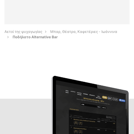
Αετοί της ψυχαγωγίας
Μπαρ, Θέατρα, Καφετέριες - Ιωάννινα
Ποδήλατο Alternative Bar