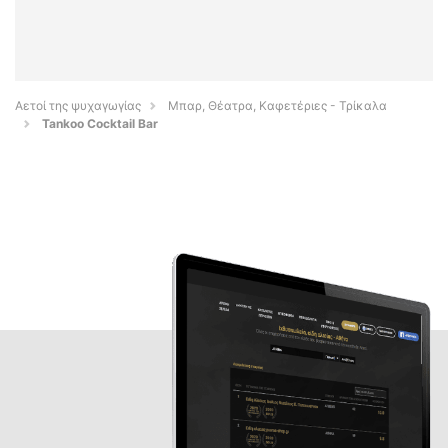
Αετοί της ψυχαγωγίας
Μπαρ, Θέατρα, Καφετέριες - Τρίκαλα
Tankoo Cocktail Bar