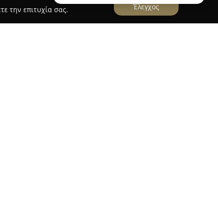
Έλεγχος
τε την επιτυχία σας.
ωντανό και γνήσιο χώρο τέχνης στο κέντρο της
 Κοδριγκτώνος 17. Αντλώντας από την ιστορική
ΙΛΙΟΝ», η εταιρεία εξελίχθηκε σε έναν σύγχρονο
μού, διατηρώντας ζωντανή την πλούσια
. Διακρίνεται για τον προσεγμένο σχεδιασμό
στική, δημιουργώντας μοναδική εμπειρία για
 μεγάλη ποικιλία μουσικών εκδηλώσεων,
το χιπ-χοπ, το ροκ, καθώς και ελληνική λαϊκή και
, στον χώρο φιλοξενούνται παραστάσεις stand-