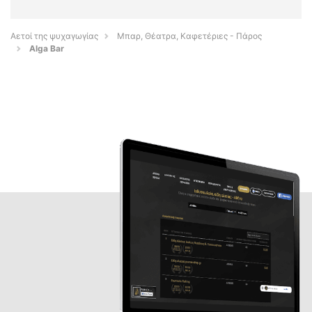
Αετοί της ψυχαγωγίας
Μπαρ, Θέατρα, Καφετέριες - Πάρος
Alga Bar