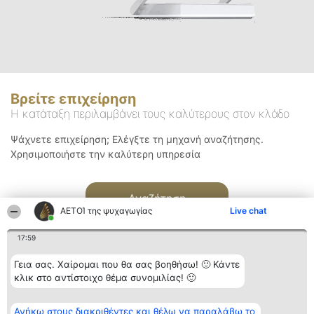
Βρείτε επιχείρηση
Η κατάταξη περιλαμβάνει τους καλύτερους στον κλάδο
Ψάχνετε επιχείρηση; Ελέγξτε τη μηχανή αναζήτησης.
Χρησιμοποιήστε την καλύτερη υπηρεσία
Αναζήτηση
ΑΕΤΟΊ της ψυχαγωγίας
Live chat
17:59
Γεια σας. Χαίρομαι που θα σας βοηθήσω! 🙂 Κάντε
κλικ στο αντίστοιχο θέμα συνομιλίας! 🙂
Διοργανωτής της
Κατάταξη
Επικοινωνία
Ανήκω στους διακριθέντες και θέλω να παραλάβω το
κατάταξης
Διακριθέντες
Επικοινωνία