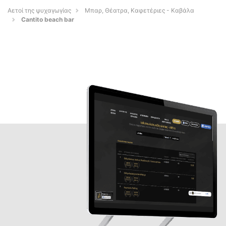
Αετοί της ψυχαγωγίας
Μπαρ, Θέατρα, Καφετέριες - Καβάλα
Cantito beach bar