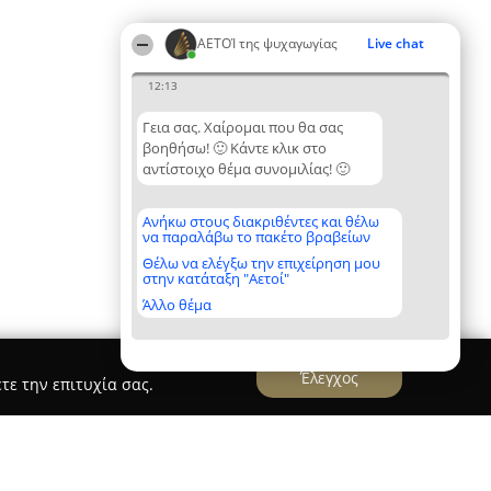
ΑΕΤΟΊ της ψυχαγωγίας
Live chat
12:13
Γεια σας. Χαίρομαι που θα σας
βοηθήσω! 🙂 Κάντε κλικ στο
αντίστοιχο θέμα συνομιλίας! 🙂
Ανήκω στους διακριθέντες και θέλω
να παραλάβω το πακέτο βραβείων
Θέλω να ελέγξω την επιχείρηση μου
στην κατάταξη "Αετοί"
Άλλο θέμα
Έλεγχος
τε την επιτυχία σας.