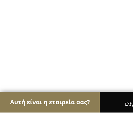
Αυτή είναι η εταιρεία σας?
Ελέ
Αετοί της ψυχαγωγίας
Μπαρ, Θέατρα, Καφετέριε