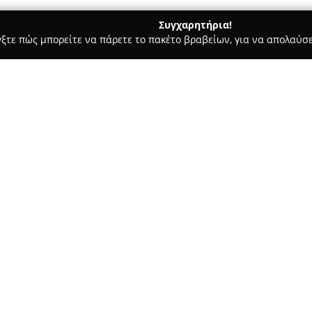
Συγχαρητήρια!
γξτε πώς μπορείτε να πάρετε το πακέτο βραβείων, για να απολαύσε
ες - Θεσσαλονίκη
La Trappe - All day Cafe-Bar
Σχετικά με την εταιρεία:
Το
La Trappe
βρίσκεται στο κέ
συνάντησης για κάθε ώρα της 
τα στοιχεία ενός café με αυτά
και ευχάριστη ατμόσφαιρα. Εκε
Δείτε περισσότερα >>
χυμοί, μπύρες, κρασιά αλλά κα
προτιμήσεων.
Με την ύπαρξη πολλαπλών οθον
ιδος 47
αθλητικών διοργανώσεων, ενώ
εξωτερικούς χώρους δίπλα σε 