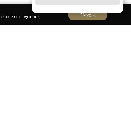
Έλεγχος
τε την επιτυχία σας.
ντρο της Θεσσαλονίκης και ξεχωρίζει ως σημείο
ημέρας. Πρόκειται για έναν χώρο που συνδυάζει
 ενός sports bar, προσφέροντας έτσι μια φιλόξενη
ί διατίθενται ποιοτικός καφές, αναψυκτικά,
ι κοκτέιλ, ικανοποιώντας μια ευρεία γκάμα
ών, η επιχείρηση εξυπηρετεί τους φίλους των
 παράλληλα δίνει τη δυνατότητα χαλάρωσης σε
πάρκο και κάτω από δέντρα, αποτελώντας μια