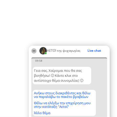
ΑΕΤΟΊ της ψυχαγωγίας
Live chat
09:58
Γεια σας. Χαίρομαι που θα σας
βοηθήσω! 🙂 Κάντε κλικ στο
αντίστοιχο θέμα συνομιλίας! 🙂
Ανήκω στους διακριθέντες και θέλω
να παραλάβω το πακέτο βραβείων
Θέλω να ελέγξω την επιχείρηση μου
στην κατάταξη "Αετοί"
Άλλο θέμα