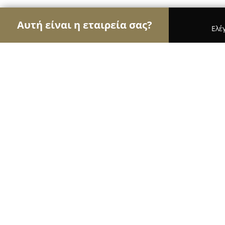
Αυτή είναι η εταιρεία σας?
Ελέ
Αετοί της ψυχαγωγίας
Μπαρ, Θέατρα, Καφετέρι
La Trappe - All day Cafe-Bar
8.8
(647)
Θεσσαλονίκη, Κωνσταντινουπόλεωs 142 με Αρτέμ
Εμφάνιση αριθμού τηλεφώνου