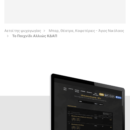
Αετοί της ψυχαγωγίας
Μπαρ, Θέατρα, Καφετέριες - Άγιος Νικόλαος
Το Παιχνίδι Αλλιώς ΚΔΑΠ