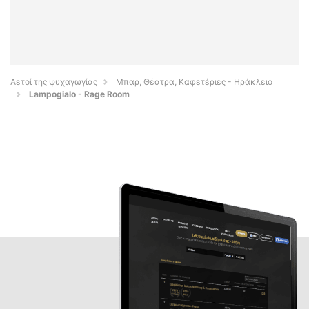
Αετοί της ψυχαγωγίας
Μπαρ, Θέατρα, Καφετέριες - Ηράκλειο
Lampogialo - Rage Room