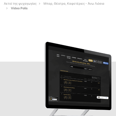
Αετοί της ψυχαγωγίας
Μπαρ, Θέατρα, Καφετέριες - Άνω Λιόσια
Video Polis