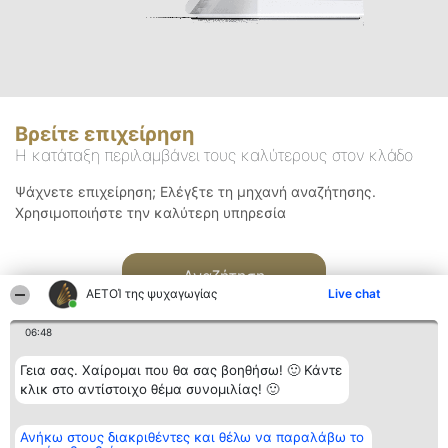
Βρείτε επιχείρηση
Η κατάταξη περιλαμβάνει τους καλύτερους στον κλάδο
Ψάχνετε επιχείρηση; Ελέγξτε τη μηχανή αναζήτησης.
Χρησιμοποιήστε την καλύτερη υπηρεσία
Αναζήτηση
ΑΕΤΟΊ της ψυχαγωγίας
Live chat
06:48
Γεια σας. Χαίρομαι που θα σας βοηθήσω! 🙂 Κάντε
κλικ στο αντίστοιχο θέμα συνομιλίας! 🙂
Διοργανωτής της
Κατάταξη
Επικοινωνία
Ανήκω στους διακριθέντες και θέλω να παραλάβω το
κατάταξης
Διακριθέντες
Επικοινωνία