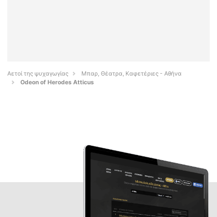
Αετοί της ψυχαγωγίας
Μπαρ, Θέατρα, Καφετέριες - Αθήνα
Odeon of Herodes Atticus