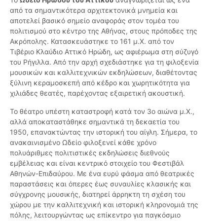
από τα σημαντικότερα αρχιτεκτονικά μνημεία και
αποτελεί βασικό σημείο αναφοράς στον τομέα του
πολιτισμού στο κέντρο της Αθήνας, στους πρόποδες της
Ακρόπολης. Κατασκευάστηκε το 161 μ.Χ. από τον
Τιβέριο Κλαύδιο Αττικό Ηρώδη, ως αφιέρωμα στη σύζυγό
του Ρήγιλλα. Από την αρχή σχεδιάστηκε για τη φιλοξενία
μουσικών και καλλιτεχνικών εκδηλώσεων, διαθέτοντας
ξύλινη κεραμοσκεπή από κέδρο και χωρητικότητα για
χιλιάδες θεατές, παρέχοντας εξαιρετική ακουστική.
Το θέατρο υπέστη καταστροφή κατά τον 3ο αιώνα μ.Χ.,
αλλά αποκαταστάθηκε σημαντικά τη δεκαετία του
1950, επανακτώντας την ιστορική του αίγλη. Σήμερα, το
ανακαινισμένο Ωδείο φιλοξενεί κάθε χρόνο
πολυάριθμες πολιτιστικές εκδηλώσεις διεθνούς
εμβέλειας και είναι κεντρικό στοιχείο του Φεστιβάλ
Αθηνών-Επιδαύρου. Με ένα ευρύ φάσμα από θεατρικές
παραστάσεις και όπερες έως συναυλίες κλασικής και
σύγχρονης μουσικής, διατηρεί άρρηκτη τη σχέση του
χώρου με την καλλιτεχνική και ιστορική κληρονομιά της
πόλης, λειτουργώντας ως επίκεντρο για παγκόσμιο