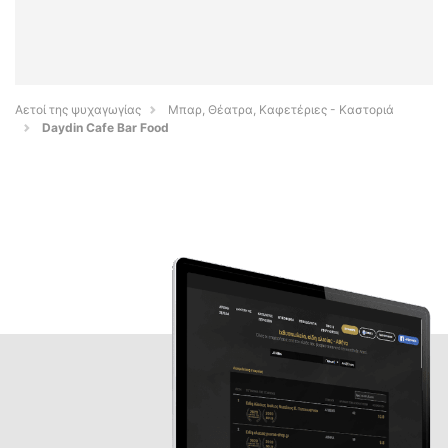
Αετοί της ψυχαγωγίας
Μπαρ, Θέατρα, Καφετέριες - Καστοριά
Daydin Cafe Bar Food