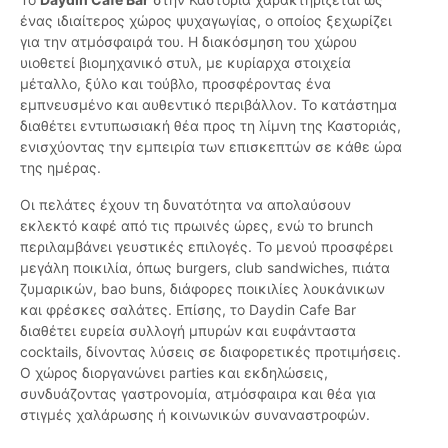
ένας ιδιαίτερος χώρος ψυχαγωγίας, ο οποίος ξεχωρίζει
για την ατμόσφαιρά του. Η διακόσμηση του χώρου
υιοθετεί βιομηχανικό στυλ, με κυρίαρχα στοιχεία
μέταλλο, ξύλο και τούβλο, προσφέροντας ένα
εμπνευσμένο και αυθεντικό περιβάλλον. Το κατάστημα
διαθέτει εντυπωσιακή θέα προς τη λίμνη της Καστοριάς,
ενισχύοντας την εμπειρία των επισκεπτών σε κάθε ώρα
της ημέρας.
Οι πελάτες έχουν τη δυνατότητα να απολαύσουν
εκλεκτό καφέ από τις πρωινές ώρες, ενώ το brunch
περιλαμβάνει γευστικές επιλογές. Το μενού προσφέρει
μεγάλη ποικιλία, όπως burgers, club sandwiches, πιάτα
ζυμαρικών, bao buns, διάφορες ποικιλίες λουκάνικων
και φρέσκες σαλάτες. Επίσης, το Daydin Cafe Bar
διαθέτει ευρεία συλλογή μπυρών και ευφάνταστα
cocktails, δίνοντας λύσεις σε διαφορετικές προτιμήσεις.
Ο χώρος διοργανώνει parties και εκδηλώσεις,
συνδυάζοντας γαστρονομία, ατμόσφαιρα και θέα για
στιγμές χαλάρωσης ή κοινωνικών συναναστροφών.