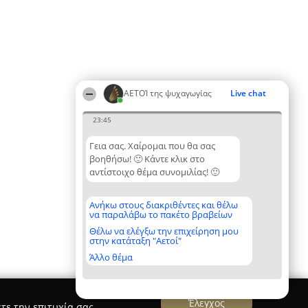
ΑΕΤΟΊ της ψυχαγωγίας
Live chat
23:45
Γεια σας. Χαίρομαι που θα σας
βοηθήσω! 🙂 Κάντε κλικ στο
αντίστοιχο θέμα συνομιλίας! 🙂
Ανήκω στους διακριθέντες και θέλω
να παραλάβω το πακέτο βραβείων
Θέλω να ελέγξω την επιχείρηση μου
στην κατάταξη "Αετοί"
Άλλο θέμα
Έλεγχος
τε την επιτυχία σας.