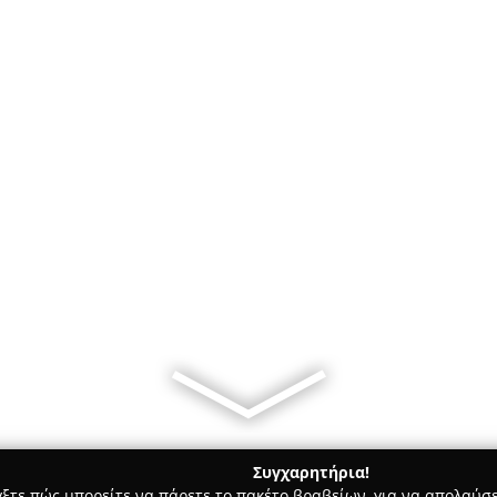
Συγχαρητήρια!
γξτε πώς μπορείτε να πάρετε το πακέτο βραβείων, για να απολαύσε