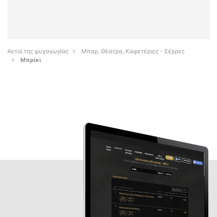
Αετοί της ψυχαγωγίας
Μπαρ, Θέατρα, Καφετέριες - Σέρρες
Μπρίκι