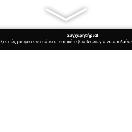
Συγχαρητήρια!
γξτε πώς μπορείτε να πάρετε το πακέτο βραβείων, για να απολαύσε
ες - Θεσσαλονίκη
WonderWall Fun Bar
Σχετικά με την εταιρεία:
Το
Wonderwall Fun Bar
βρίσκε
Θεσσαλονίκη, στην οδό Αιγύπτο
στην εναλλακτική ψυχαγωγία. 
ξεχωριστή θεματική προσέγγισ
Δείτε περισσότερα >>
σε κάθε διάθεση και περίσταση.