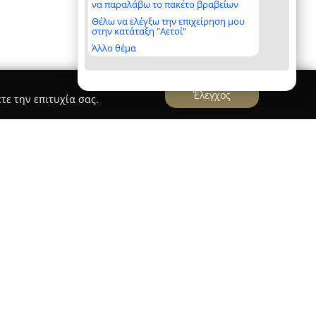
να παραλάβω το πακέτο βραβείων
Θέλω να ελέγξω την επιχείρηση μου
στην κατάταξη "Αετοί"
Άλλο θέμα
Έλεγχος
τε την επιτυχία σας.
ται στο κέντρο της περιοχής Λαδάδικα στη
υ 18, και λειτουργεί ως πολυχώρος που εστιάζει
Αποτελείται από τέσσερις ορόφους, καθένας με
η, προσφέροντας εμπειρίες που ανταποκρίνονται
 Στο ισόγειο φιλοξενούνται alternative events,