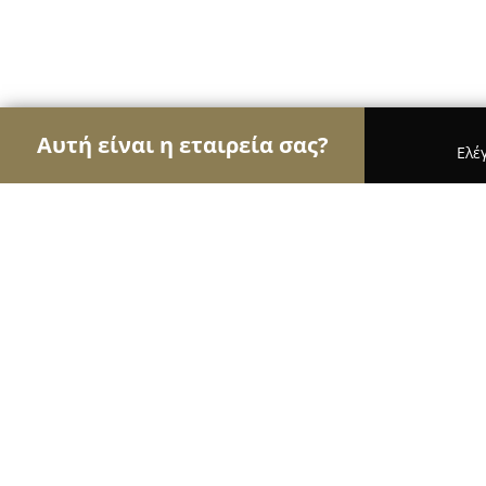
Αυτή είναι η εταιρεία σας?
Ελέ
Αετοί της ψυχαγωγίας
Μπαρ, Θέατρα, Καφετέρι
WonderWall Fun Bar