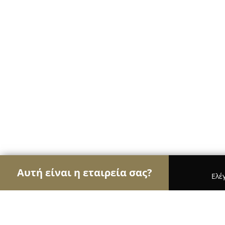
Αυτή είναι η εταιρεία σας?
Ελέ
Αετοί της ψυχαγωγίας
Μπαρ, Θέατρα, Καφετέρι