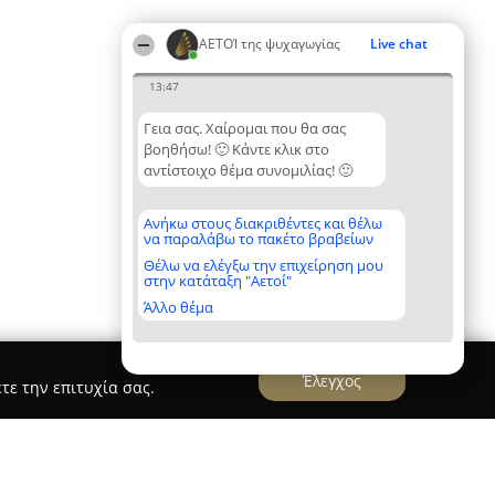
ΑΕΤΟΊ της ψυχαγωγίας
Live chat
13:47
Γεια σας. Χαίρομαι που θα σας
βοηθήσω! 🙂 Κάντε κλικ στο
αντίστοιχο θέμα συνομιλίας! 🙂
Ανήκω στους διακριθέντες και θέλω
να παραλάβω το πακέτο βραβείων
Θέλω να ελέγξω την επιχείρηση μου
στην κατάταξη "Αετοί"
Άλλο θέμα
Έλεγχος
τε την επιτυχία σας.