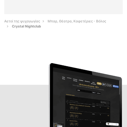
Αετοί της ψυχαγωγίας
Μπαρ, Θέατρα, Καφετέριες - Βόλος
Crystal Nightclub