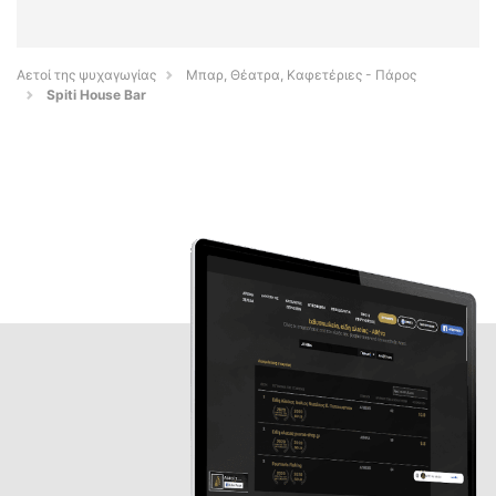
Αετοί της ψυχαγωγίας
Μπαρ, Θέατρα, Καφετέριες - Πάρος
Spiti House Bar