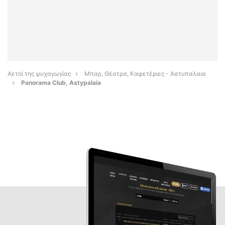
Αετοί της ψυχαγωγίας
Μπαρ, Θέατρα, Καφετέριες - Αστυπαλαια
Panorama Club, Astypalaia