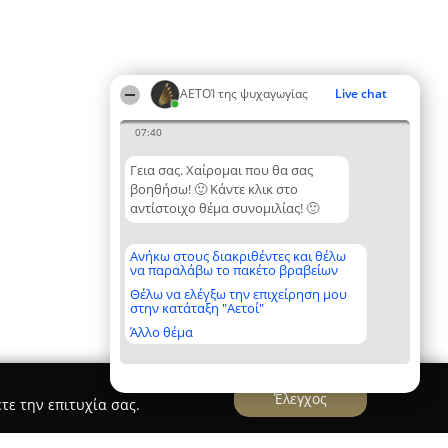
ΑΕΤΟΊ της ψυχαγωγίας
Live chat
07:40
Γεια σας. Χαίρομαι που θα σας
βοηθήσω! 🙂 Κάντε κλικ στο
αντίστοιχο θέμα συνομιλίας! 🙂
Ανήκω στους διακριθέντες και θέλω
να παραλάβω το πακέτο βραβείων
Θέλω να ελέγξω την επιχείρηση μου
στην κατάταξη "Αετοί"
Άλλο θέμα
Έλεγχος
τε την επιτυχία σας.