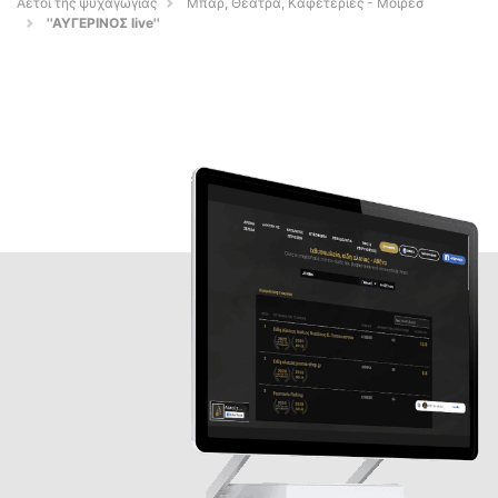
Αετοί της ψυχαγωγίας
Μπαρ, Θέατρα, Καφετέριες - Μοιρεσ
''ΑΥΓΕΡΙΝΟΣ live''