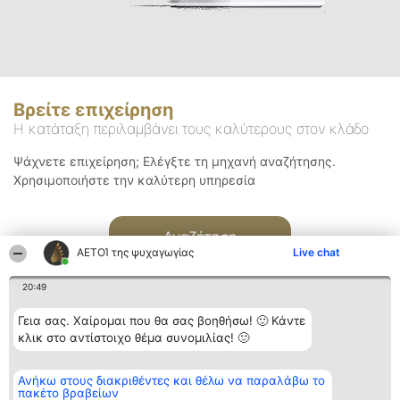
Βρείτε επιχείρηση
Η κατάταξη περιλαμβάνει τους καλύτερους στον κλάδο
Ψάχνετε επιχείρηση; Ελέγξτε τη μηχανή αναζήτησης.
Χρησιμοποιήστε την καλύτερη υπηρεσία
Αναζήτηση
ΑΕΤΟΊ της ψυχαγωγίας
Live chat
20:49
Γεια σας. Χαίρομαι που θα σας βοηθήσω! 🙂 Κάντε
κλικ στο αντίστοιχο θέμα συνομιλίας! 🙂
Διοργανωτής της
Κατάταξη
Επικοινωνία
Ανήκω στους διακριθέντες και θέλω να παραλάβω το
κατάταξης
Διακριθέντες
Επικοινωνία
πακέτο βραβείων
BEAUTIFUL COMPANY
Λίστα όλων